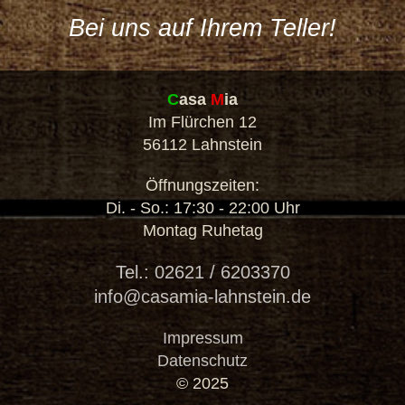
Bei uns auf Ihrem Teller!
C
asa
M
ia
Im Flürchen 12
56112 Lahnstein
Öffnungszeiten:
Di. - So.: 17:30 - 22:00 Uhr
Montag Ruhetag
Tel.: 02621 / 6203370
info@casamia-lahnstein.de
Impressum
Datenschutz
© 2025