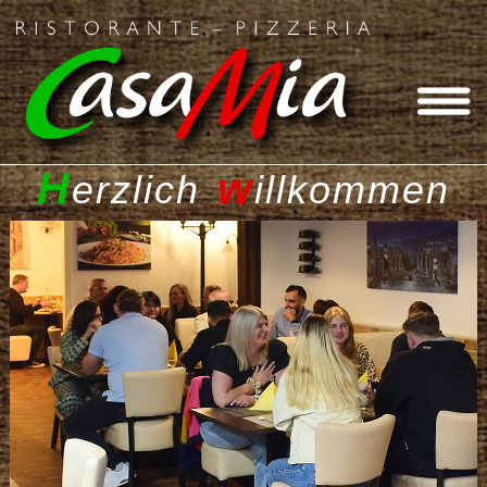
H
w
erzlich
illkommen