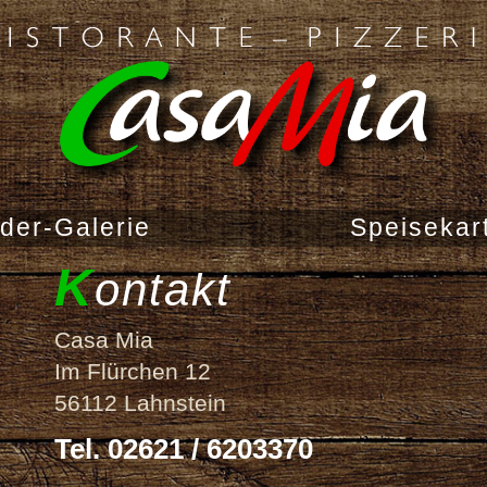
lder-Galerie
Speisekar
K
ontakt
Casa Mia
Im Flürchen 12
56112 Lahnstein
Tel. 02621 / 6203370